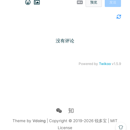
预览
发送
没有评论
Powered by
Twikoo
v1.5.9
Theme by
Vdoing
| Copyright © 2019-2026
锐多宝 | MIT
License