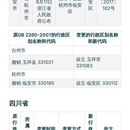
安
8月11日
安
〔2017〕
杭
杭州市临安
市
浙江省
区
102号
州
区
人民政
市
府公布
原GB 2260-2007的行政区
变更的行政区划名称
划名称和代码
和新代码
台州市
设立 玉环市
撤销 玉环县 331021
331083
杭州市
撤销 临安市 330185
设立 临安区 330112
四川省
原
新
所
行
行
属
政
变更时间
变更方式
政
批文