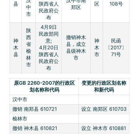
汉
汉中市南
县
陕西省人
区
108号
中
郑区
民政府公
市
布
4月9日
陕
民政部同
西
撤销神木
神
意;
神
民函
省
县，成立
木
4月20日
木
〔2017〕
榆
县级神木
县
陕西省人
市
71号
林
市
民政府公
市
布
原GB 2260-2007的行政区
变更的行政区划名称
划名称和代码
和新代码
汉中市
撤销 南郑县 610721
设立 南郑区 610703
榆林市
撤销 神木县 610821
设立 神木市 610881