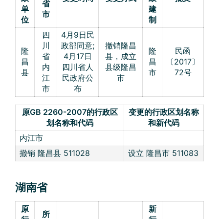
省
单
建
市
位
制
四
4月9日民
川
政部同意;
撤销隆昌
隆
隆
民函
省
4月17日
县，成立
昌
昌
〔2017〕
内
四川省人
县级隆昌
县
市
72号
江
民政府公
市
市
布
原GB 2260-2007的行政区
变更的行政区划名称
划名称和代码
和新代码
内江市
撤销 隆昌县 511028
设立 隆昌市 511083
湖南省
原
新
所