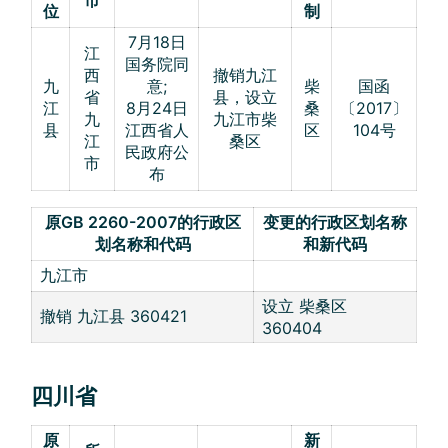
市
位
制
7月18日
江
国务院同
西
撤销九江
九
意;
柴
国函
省
县，设立
江
8月24日
桑
〔2017〕
九
九江市柴
县
江西省人
区
104号
江
桑区
民政府公
市
布
原GB 2260-2007的行政区
变更的行政区划名称
划名称和代码
和新代码
九江市
设立 柴桑区
撤销 九江县 360421
360404
四川省
原
新