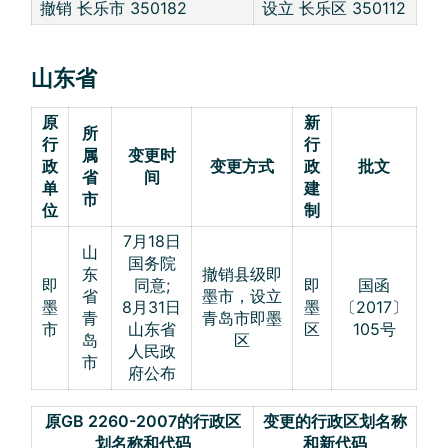
撤销 长乐市 350182
设立 长乐区 350112
山东省
原
新
所
行
行
属
变更时
政
变更方式
政
批文
省
间
单
建
市
位
制
7月18日
山
国务院
东
撤销县级即
即
同意;
即
国函
省
墨市，设立
墨
8月31日
墨
〔2017〕
青
青岛市即墨
市
山东省
区
105号
岛
区
人民政
市
府公布
原GB 2260-2007的行政区
变更的行政区划名称
划名称和代码
和新代码