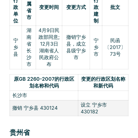
行
行
属
政
变更时间
变更方式
政
批文
省
单
建
市
位
制
湖
4月9日民
南
政部同意;
撤销宁乡
宁
宁
民函
省
12月3日
县，成立
乡
乡
〔2017〕
长
湖南省人
县级宁乡
县
市
73号
沙
民政府公
市
市
布
原GB 2260-2007的行政区
变更的行政区划名称
划名称和代码
和新代码
长沙市
设立 宁乡市
撤销 宁乡县 430124
430182
贵州省