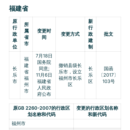
福建省
原
新
所
行
行
属
变更时
政
变更方式
政
批文
省
间
单
建
市
位
制
7月18日
福
国务院
建
撤销县级长
长
同意;
长
国函
省
乐市，设立
乐
11月6日
乐
〔2017〕
福
福州市长乐
市
福建省
区
103号
州
区
人民政
市
府公布
原GB 2260-2007的行政区
变更的行政区划名称
划名称和代码
和新代码
福州市