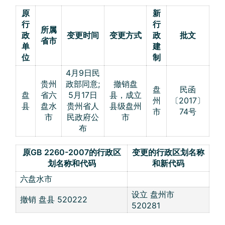
原
新
行
行
所属
政
变更时间
变更方式
政
批文
省市
单
建
位
制
4月9日民
贵州
政部同意;
撤销盘
盘
民函
盘
省六
5月17日
县，成立
州
〔2017〕
县
盘水
贵州省人
县级盘州
市
74号
市
民政府公
市
布
原GB 2260-2007的行政区
变更的行政区划名称
划名称和代码
和新代码
六盘水市
设立 盘州市
撤销 盘县 520222
520281