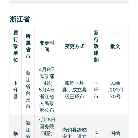
浙江省
原
新
所
行
行
属
变更时
政
变更方式
政
批文
省
间
单
建
市
位
制
4月9日
浙
民政部
江
玉
同意;
撤销玉环
玉
民函
省
环
5月4日
县，成立县
环
〔2017〕
台
县
浙江省
级玉环市
市
70号
州
人民政
市
府公布
7月18日
浙
国务院
江
撤销县级临
临
同意;
临
国函
省
安市，设立